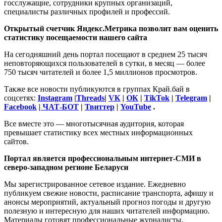
госслужащие, сотрудники крупных организаций,
специалисты различных профилей и профессий.
Открытый счетчик Яндекс.Метрика позволит вам оценить
статистику посещаемости нашего сайта
На сегодняшний день портал посещают в среднем 25 тысяч
неповторяющихся пользователей в сутки, в месяц — более
750 тысяч читателей и более 1,5 миллионов просмотров.
Также все новости публикуются в группах Край.бай в
соцсетях:
Instagram
|
Threads
|
VК
|
ОК
|
TikTok
|
Telegram
|
Facebook
|
ЧАТ-БОТ
|
Твиттер
|
YouTube
.
Все вместе это — многотысячная аудитория, которая
превышает статистику всех местных информационных
сайтов.
Портал является профессиональным интернет-СМИ в
северо-западном регионе Беларуси
Мы зарегистрированное сетевое издание. Ежедневно
публикуем свежие новости, расписание транспорта, афишу и
анонсы мероприятий, актуальный прогноз погоды и другую
полезную и интересную для наших читателей информацию.
Материалы готовят профессиональные журналисты,