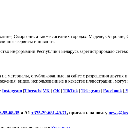
ожине, Сморгони, а также соседних городах: Мяделе, Островце,
зличные сервисы и новости.
рство информации Республики Беларусь зарегистрировало сетевое
а на материалы, опубликованные на сайте с разрешения других 
ажения, видео, использованные в качестве иллюстрации, могут 
:
Instagram
|
Threads
|
VК
|
ОК
|
TikTok
|
Telegram
|
Facebook
|
Ч
6-55-68-35
и А1
+375-29-681-49-71
, прислать на почту
news@kra
но посмотреть во вкладке
Контакты
.